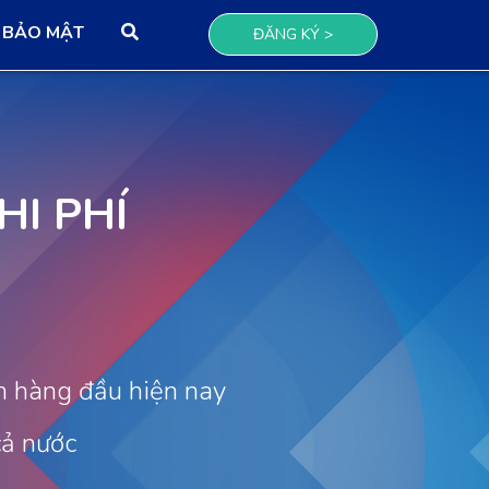
BẢO MẬT
Search
ĐĂNG KÝ >
HI PHÍ
 hàng đầu hiện nay
cả nước