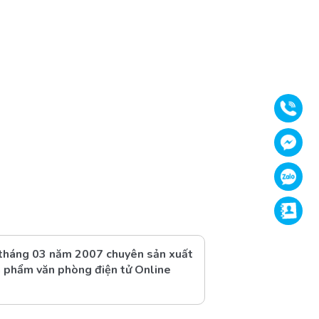
Gọi
Face
Zalo
Supp
 tháng 03 năm 2007 chuyên sản xuất
 phẩm văn phòng điện tử Online