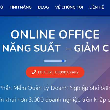
HỦ
TÍNH NĂNG
BLOG
VỀ CHÚNG TÔI
LIÊN HỆ
ONLINE OFFICE
 NĂNG SUẤT
– GIẢM C
HOTLINE: 08888 02462
hần Mềm Quản Lý Doanh Nghiệp phổ biến
ển khai hơn 3.000 doanh nghiệp trên khắp 