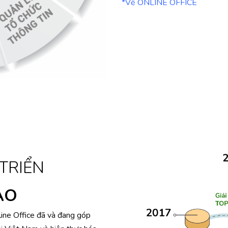
*Về ONLINE OFFICE
 TRIỂN
ÀO
line Office đã và đang góp