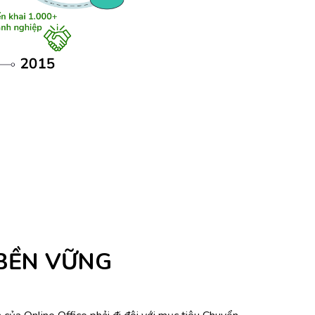
 BỀN VỮNG