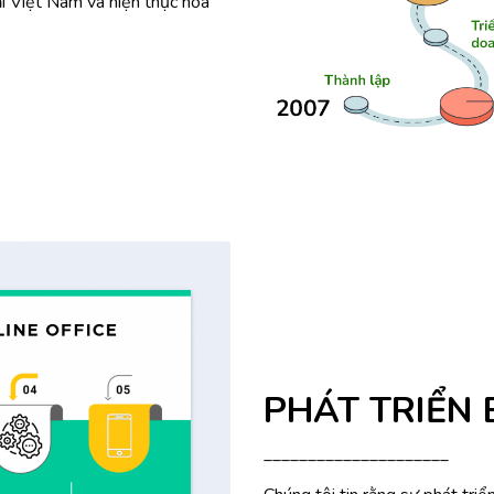
i Việt Nam và hiện thực hóa
PHÁT TRIỂN
_____________________