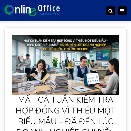
Togg
Search
navig
MẤT CẢ TUẦN KIỂM TRA
HỢP ĐỒNG VÌ THIẾU MỘT
BIỂU MẪU – ĐÃ ĐẾN LÚC