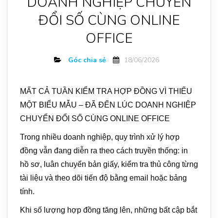
DOANH NGHIỆP CHUYỂN
ĐỔI SỐ CÙNG ONLINE
OFFICE
Góc chia sẻ
18/06/2026
MẤT CẢ TUẦN KIỂM TRA HỢP ĐỒNG VÌ THIẾU
MỘT BIỂU MẪU – ĐÃ ĐẾN LÚC DOANH NGHIỆP
CHUYỂN ĐỔI SỐ CÙNG ONLINE OFFICE
Trong nhiều doanh nghiệp, quy trình xử lý hợp
đồng vẫn đang diễn ra theo cách truyền thống: in
hồ sơ, luân chuyển bản giấy, kiểm tra thủ công từng
tài liệu và theo dõi tiến độ bằng email hoặc bảng
tính.
Khi số lượng hợp đồng tăng lên, những bất cập bắt