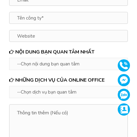
NỘI DUNG BẠN QUAN TÂM NHẤT
Gọi
NHỮNG DỊCH VỤ CỦA ONLINE OFFICE
Face
Zalo
Supp