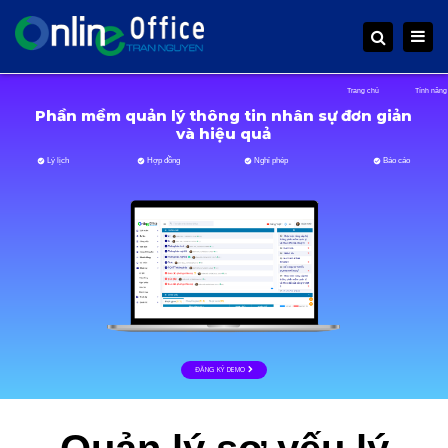
Togg
Search
navig
Trang chủ
Tính năng
Phần mềm quản lý thông tin nhân sự đơn giản
và hiệu quả
Lý lịch
Hợp đồng
Nghỉ phép
Báo cáo
check_circle
check_circle
check_circle
check_circle
ĐĂNG KÝ DEMO