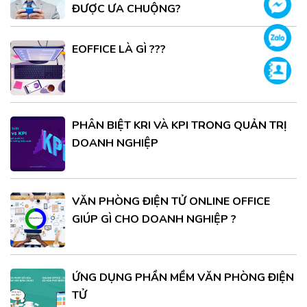
Face
ĐƯỢC ƯA CHUỘNG?
Zalo
EOFFICE LÀ GÌ ???
Supp
PHÂN BIỆT KRI VÀ KPI TRONG QUẢN TRỊ
DOANH NGHIỆP
VĂN PHÒNG ĐIỆN TỬ ONLINE OFFICE
GIÚP GÌ CHO DOANH NGHIỆP ?
ỨNG DỤNG PHẦN MỀM VĂN PHÒNG ĐIỆN
TỬ