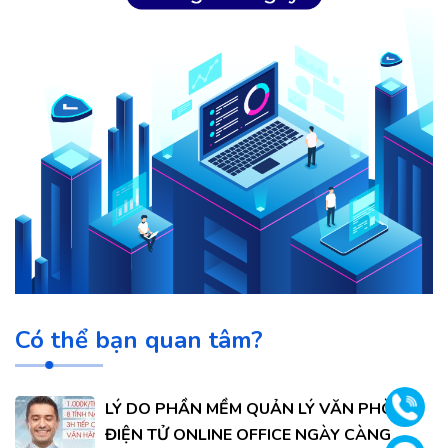
Có thể bạn quan tâm?
Gọi
LÝ DO PHẦN MỀM QUẢN LÝ VĂN PHÒNG
ĐIỆN TỬ ONLINE OFFICE NGÀY CÀNG