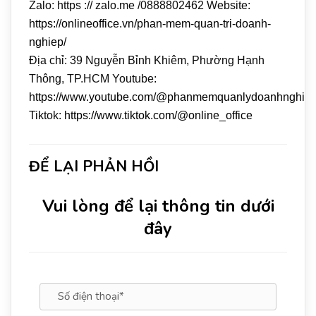
Zalo: https :// zalo.me /0888802462 Website:
https://onlineoffice.vn/phan-mem-quan-tri-doanh-
nghiep/
Địa chỉ: 39 Nguyễn Bỉnh Khiêm, Phường Hạnh
Thông, TP.HCM Youtube:
https://www.youtube.com/@phanmemquanlydoanhnghie
Tiktok:
https://www.tiktok.com/@online_office
ĐỂ LẠI PHẢN HỒI
Vui lòng để lại thông tin dưới
đây