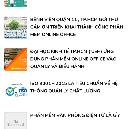
BỆNH VIỆN QUẬN 11 , TP.HCM GỞI THƯ
CÁM ƠN TRIỂN KHAI THÀNH CÔNG PHẦN
MỀM ONLINE OFFICE
ĐẠI HỌC KINH TẾ TP.HCM ( UEH) ỨNG
DỤNG PHẦN MỀM ONLINE OFFICE VÀO
QUẢN LÝ VÀ ĐIỀU HÀNH
ISO 9001 – 2015 LÀ TIÊU CHUẨN VỀ HỆ
THỐNG QUẢN LÝ CHẤT LƯỢNG
PHẦN MỀM VĂN PHÒNG ĐIỆN TỬ LÀ GÌ?