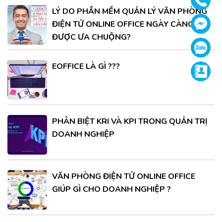
LÝ DO PHẦN MỀM QUẢN LÝ VĂN PHÒNG
ĐIỆN TỬ ONLINE OFFICE NGÀY CÀNG
Face
ĐƯỢC ƯA CHUỘNG?
Zalo
EOFFICE LÀ GÌ ???
Supp
PHÂN BIỆT KRI VÀ KPI TRONG QUẢN TRỊ
DOANH NGHIỆP
VĂN PHÒNG ĐIỆN TỬ ONLINE OFFICE
GIÚP GÌ CHO DOANH NGHIỆP ?