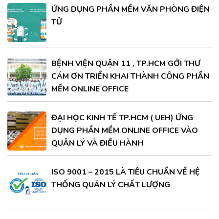
ỨNG DỤNG PHẦN MỀM VĂN PHÒNG ĐIỆN
TỬ
BỆNH VIỆN QUẬN 11 , TP.HCM GỞI THƯ
CÁM ƠN TRIỂN KHAI THÀNH CÔNG PHẦN
MỀM ONLINE OFFICE
ĐẠI HỌC KINH TẾ TP.HCM ( UEH) ỨNG
DỤNG PHẦN MỀM ONLINE OFFICE VÀO
QUẢN LÝ VÀ ĐIỀU HÀNH
ISO 9001 – 2015 LÀ TIÊU CHUẨN VỀ HỆ
THỐNG QUẢN LÝ CHẤT LƯỢNG