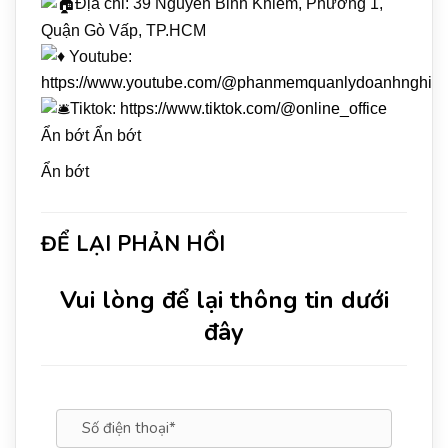
Địa chỉ: 39 Nguyễn Bỉnh Khiêm, Phường 1,
Quận Gò Vấp, TP.HCM
Youtube:
https://www.youtube.com/@phanmemquanlydoanhnghie
Tiktok:
https://www.tiktok.com/@online_office
Ẩn bớt Ẩn bớt
Ẩn bớt
ĐỂ LẠI PHẢN HỒI
Vui lòng để lại thông tin dưới
đây