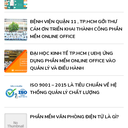
BỆNH VIỆN QUẬN 11 , TP.HCM GỞI THƯ
CÁM ƠN TRIỂN KHAI THÀNH CÔNG PHẦN
MỀM ONLINE OFFICE
ĐẠI HỌC KINH TẾ TP.HCM ( UEH) ỨNG
DỤNG PHẦN MỀM ONLINE OFFICE VÀO
QUẢN LÝ VÀ ĐIỀU HÀNH
ISO 9001 – 2015 LÀ TIÊU CHUẨN VỀ HỆ
THỐNG QUẢN LÝ CHẤT LƯỢNG
PHẦN MỀM VĂN PHÒNG ĐIỆN TỬ LÀ GÌ?