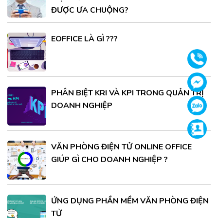
ĐƯỢC ƯA CHUỘNG?
EOFFICE LÀ GÌ ???
Gọi
Face
PHÂN BIỆT KRI VÀ KPI TRONG QUẢN TRỊ
DOANH NGHIỆP
Zalo
Supp
VĂN PHÒNG ĐIỆN TỬ ONLINE OFFICE
GIÚP GÌ CHO DOANH NGHIỆP ?
ỨNG DỤNG PHẦN MỀM VĂN PHÒNG ĐIỆN
TỬ