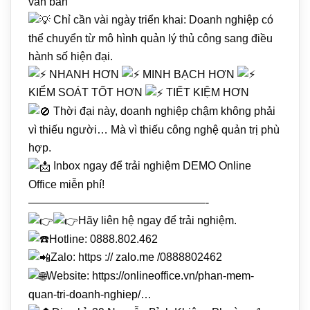
văn bản
Chỉ cần vài ngày triển khai: Doanh nghiệp có
thể chuyển từ mô hình quản lý thủ công sang điều
hành số hiện đại.
NHANH HƠN
MINH BẠCH HƠN
KIỂM SOÁT TỐT HƠN
TIẾT KIỆM HƠN
Thời đại này, doanh nghiệp chậm không phải
vì thiếu người… Mà vì thiếu công nghệ quản trị phù
hợp.
Inbox ngay để trải nghiệm DEMO Online
Office miễn phí!
————————————————-
Hãy liên hệ ngay để trải nghiệm.
Hotline: 0888.802.462
Zalo: https ://
zalo.me
/0888802462
Website:
https://onlineoffice.vn/phan-mem-
quan-tri-doanh-nghiep/
…