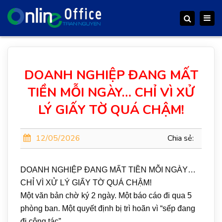
Togg
Search
navig
DOANH NGHIỆP ĐANG MẤT
TIỀN MỖI NGÀY… CHỈ VÌ XỬ
LÝ GIẤY TỜ QUÁ CHẬM!
12/05/2026
Chia sẻ:
DOANH NGHIỆP ĐANG MẤT TIỀN MỖI NGÀY…
CHỈ VÌ XỬ LÝ GIẤY TỜ QUÁ CHẬM!
Một văn bản chờ ký 2 ngày. Một báo cáo đi qua 5
phòng ban. Một quyết định bị trì hoãn vì “sếp đang
đi công tác”.