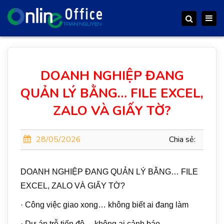
Togg
Search
navig
DOANH NGHIỆP ĐANG
QUẢN LÝ BẰNG… FILE EXCEL,
ZALO VÀ GIẤY TỜ?
28/05/2026
Chia sẻ:
DOANH NGHIỆP ĐANG QUẢN LÝ BẰNG… FILE
EXCEL, ZALO VÀ GIẤY TỜ?
· Công việc giao xong… không biết ai đang làm
· Dự án trễ tiến độ… không ai cảnh báo