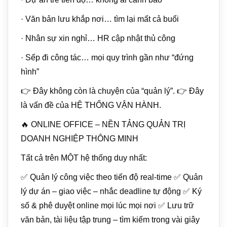
· Văn bản lưu khắp nơi… tìm lại mất cả buổi
· Nhân sự xin nghỉ… HR cập nhật thủ công
· Sếp đi công tác… mọi quy trình gần như “đứng
hình”
👉 Đây không còn là chuyện của “quản lý”. 👉 Đây
là vấn đề của HỆ THỐNG VẬN HÀNH.
🔥 ONLINE OFFICE – NỀN TẢNG QUẢN TRỊ
DOANH NGHIỆP THÔNG MINH
Tất cả trên MỘT hệ thống duy nhất:
✅ Quản lý công việc theo tiến độ real-time ✅ Quản
lý dự án – giao việc – nhắc deadline tự động ✅ Ký
số & phê duyệt online mọi lúc mọi nơi ✅ Lưu trữ
văn bản, tài liệu tập trung – tìm kiếm trong vài giây