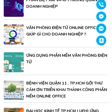
PHÂN BIỆT KRI VÀ KPI TRONG QUẢN TRỊ
Gọi
DOANH NGHIỆP
Face
VĂN PHÒNG ĐIỆN TỬ ONLINE OFFICE
Zalo
GIÚP GÌ CHO DOANH NGHIỆP ?
Supp
ỨNG DỤNG PHẦN MỀM VĂN PHÒNG ĐIỆN
TỬ
BỆNH VIỆN QUẬN 11 , TP.HCM GỞI THƯ
CÁM ƠN TRIỂN KHAI THÀNH CÔNG PHẦN
MỀM ONLINE OFFICE
ĐẠI HỌC KINH TẾ TP.HCM ( UEH) ỨNG