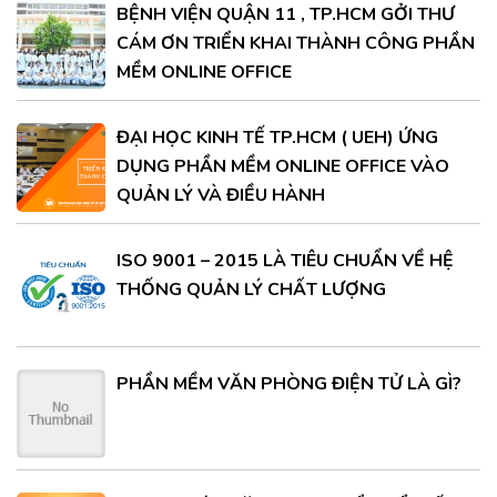
BỆNH VIỆN QUẬN 11 , TP.HCM GỞI THƯ
CÁM ƠN TRIỂN KHAI THÀNH CÔNG PHẦN
MỀM ONLINE OFFICE
ĐẠI HỌC KINH TẾ TP.HCM ( UEH) ỨNG
DỤNG PHẦN MỀM ONLINE OFFICE VÀO
QUẢN LÝ VÀ ĐIỀU HÀNH
ISO 9001 – 2015 LÀ TIÊU CHUẨN VỀ HỆ
THỐNG QUẢN LÝ CHẤT LƯỢNG
PHẦN MỀM VĂN PHÒNG ĐIỆN TỬ LÀ GÌ?