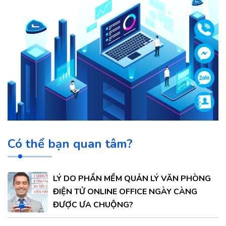
Gọi
Face
Zalo
Supp
Có thể bạn quan tâm?
LÝ DO PHẦN MỀM QUẢN LÝ VĂN PHÒNG
ĐIỆN TỬ ONLINE OFFICE NGÀY CÀNG
ĐƯỢC ƯA CHUỘNG?