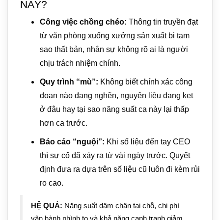
NÀY?
Công việc chồng chéo:
Thông tin truyền đạt
từ văn phòng xuống xưởng sản xuất bị tam
sao thất bản, nhân sự không rõ ai là người
chịu trách nhiệm chính.
Quy trình “mù”:
Không biết chính xác công
đoạn nào đang nghẽn, nguyên liệu đang kẹt
ở đâu hay tại sao năng suất ca này lại thấp
hơn ca trước.
Báo cáo “nguội”:
Khi số liệu đến tay CEO
thì sự cố đã xảy ra từ vài ngày trước. Quyết
định đưa ra dựa trên số liệu cũ luôn đi kèm rủi
ro cao.
HỆ QUẢ:
Năng suất dậm chân tại chỗ, chi phí
vận hành phình to và khả năng cạnh tranh giảm