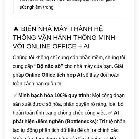
sút nghiêm trọng.
🔥 BIẾN NHÀ MÁY THÀNH HỆ
THỐNG VẬN HÀNH THÔNG MINH
VỚI ONLINE OFFICE + AI
Chúng tôi không chỉ cung cấp phần mềm, chúng tôi
cung cấp
“Bộ não số”
cho nhà máy của bạn. Giải
pháp
Online Office tích hợp AI
sẽ thay đổi hoàn
toàn cách bạn quản trị:
✅
Minh bạch hóa 100% quy trình:
Mọi công đoạn
sản xuất được số hóa, phân quyền rõ ràng, loại bỏ
hoàn toàn tình trạng chồng chéo công việc. ✅
AI
phát hiện điểm nghẽn (Bottlenecks):
Trí tuệ nhân
tạo tự động phân tích dữ liệu để chỉ ra chính xác
khâu nào đang làm chậm cả dây chuyền. ✅
Hệ