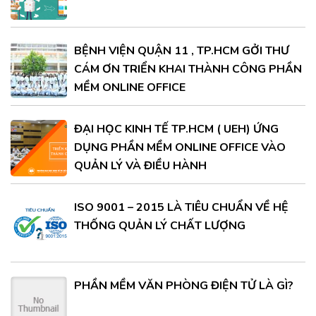
BỆNH VIỆN QUẬN 11 , TP.HCM GỞI THƯ
CÁM ƠN TRIỂN KHAI THÀNH CÔNG PHẦN
MỀM ONLINE OFFICE
ĐẠI HỌC KINH TẾ TP.HCM ( UEH) ỨNG
DỤNG PHẦN MỀM ONLINE OFFICE VÀO
QUẢN LÝ VÀ ĐIỀU HÀNH
ISO 9001 – 2015 LÀ TIÊU CHUẨN VỀ HỆ
THỐNG QUẢN LÝ CHẤT LƯỢNG
PHẦN MỀM VĂN PHÒNG ĐIỆN TỬ LÀ GÌ?