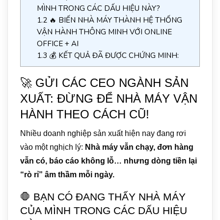
MÌNH TRONG CÁC DẤU HIỆU NÀY?
1.2
🔥 BIẾN NHÀ MÁY THÀNH HỆ THỐNG
VẬN HÀNH THÔNG MINH VỚI ONLINE
OFFICE + AI
1.3
💰 KẾT QUẢ ĐÃ ĐƯỢC CHỨNG MINH:
🚀 GỬI CÁC CEO NGÀNH SẢN
XUẤT: ĐỪNG ĐỂ NHÀ MÁY VẬN
HÀNH THEO CÁCH CŨ!
Nhiều doanh nghiệp sản xuất hiện nay đang rơi
vào một nghịch lý:
Nhà máy vẫn chạy, đơn hàng
vẫn có, báo cáo không lỗ… nhưng dòng tiền lại
“rò rỉ” âm thầm mỗi ngày.
🛑 BẠN CÓ ĐANG THẤY NHÀ MÁY
CỦA MÌNH TRONG CÁC DẤU HIỆU