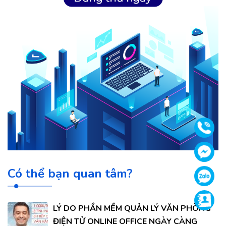
Gọi
Face
Có thể bạn quan tâm?
Zalo
Supp
LÝ DO PHẦN MỀM QUẢN LÝ VĂN PHÒNG
ĐIỆN TỬ ONLINE OFFICE NGÀY CÀNG