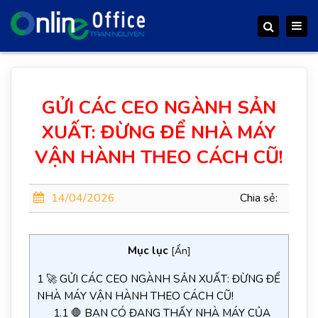
Togg
Search
navig
GỬI CÁC CEO NGÀNH SẢN
XUẤT: ĐỪNG ĐỂ NHÀ MÁY
VẬN HÀNH THEO CÁCH CŨ!
14/04/2026
Chia sẻ:
Mục lục
[
Ẩn
]
1
🚀 GỬI CÁC CEO NGÀNH SẢN XUẤT: ĐỪNG ĐỂ
NHÀ MÁY VẬN HÀNH THEO CÁCH CŨ!
1.1
🛑 BẠN CÓ ĐANG THẤY NHÀ MÁY CỦA