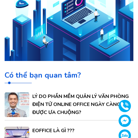
Có thể bạn quan tâm?
LÝ DO PHẦN MỀM QUẢN LÝ VĂN PHÒNG
ĐIỆN TỬ ONLINE OFFICE NGÀY CÀNG
Gọi
ĐƯỢC ƯA CHUỘNG?
Face
EOFFICE LÀ GÌ ???
Zalo