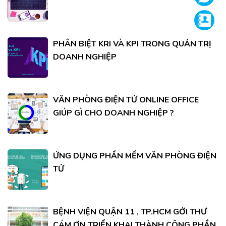
Supp
PHÂN BIỆT KRI VÀ KPI TRONG QUẢN TRỊ
DOANH NGHIỆP
VĂN PHÒNG ĐIỆN TỬ ONLINE OFFICE
GIÚP GÌ CHO DOANH NGHIỆP ?
ỨNG DỤNG PHẦN MỀM VĂN PHÒNG ĐIỆN
TỬ
BỆNH VIỆN QUẬN 11 , TP.HCM GỞI THƯ
CÁM ƠN TRIỂN KHAI THÀNH CÔNG PHẦN