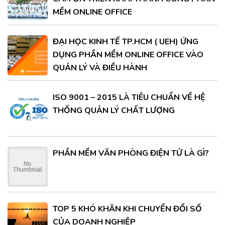
MỀM ONLINE OFFICE
ĐẠI HỌC KINH TẾ TP.HCM ( UEH) ỨNG
DỤNG PHẦN MỀM ONLINE OFFICE VÀO
QUẢN LÝ VÀ ĐIỀU HÀNH
ISO 9001 – 2015 LÀ TIÊU CHUẨN VỀ HỆ
THỐNG QUẢN LÝ CHẤT LƯỢNG
PHẦN MỀM VĂN PHÒNG ĐIỆN TỬ LÀ GÌ?
TOP 5 KHÓ KHĂN KHI CHUYỂN ĐỔI SỐ
CỦA DOANH NGHIỆP