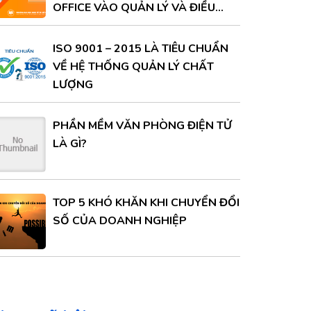
OFFICE VÀO QUẢN LÝ VÀ ĐIỀU
HÀNH
ISO 9001 – 2015 LÀ TIÊU CHUẨN
VỀ HỆ THỐNG QUẢN LÝ CHẤT
LƯỢNG
PHẦN MỀM VĂN PHÒNG ĐIỆN TỬ
LÀ GÌ?
TOP 5 KHÓ KHĂN KHI CHUYỂN ĐỔI
SỐ CỦA DOANH NGHIỆP