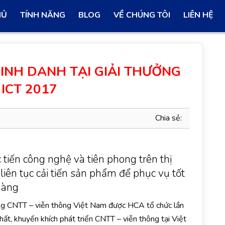
HỦ
TÍNH NĂNG
BLOG
VỀ CHÚNG TÔI
LIÊN HỆ
INH DANH TẠI GIẢI THƯỞNG
 ICT 2017
Chia sẻ:
tiến công nghệ và tiên phong trên thị
liên tục cải tiến sản phẩm để phục vụ tốt
hàng
ng CNTT – viễn thông Việt Nam được HCA tổ chức lần
hất, khuyến khích phát triển CNTT – viễn thông tại Việt