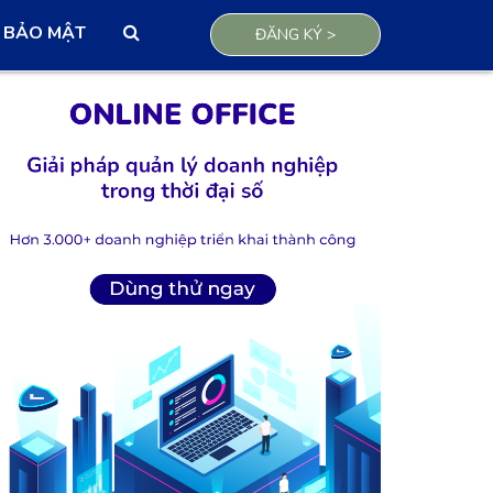
BẢO MẬT
Search
ĐĂNG KÝ >