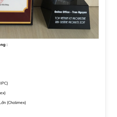
ông :
HIPC)
ex)
Lớn (Cholimex)