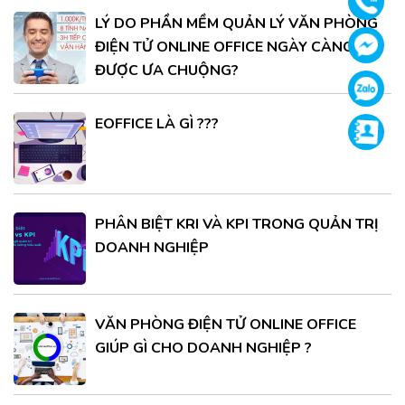
Gọi
LÝ DO PHẦN MỀM QUẢN LÝ VĂN PHÒNG
Face
ĐIỆN TỬ ONLINE OFFICE NGÀY CÀNG
ĐƯỢC ƯA CHUỘNG?
Zalo
EOFFICE LÀ GÌ ???
Supp
PHÂN BIỆT KRI VÀ KPI TRONG QUẢN TRỊ
DOANH NGHIỆP
VĂN PHÒNG ĐIỆN TỬ ONLINE OFFICE
GIÚP GÌ CHO DOANH NGHIỆP ?