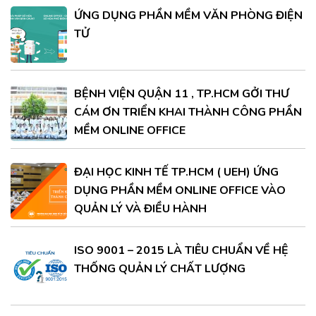
ỨNG DỤNG PHẦN MỀM VĂN PHÒNG ĐIỆN
TỬ
BỆNH VIỆN QUẬN 11 , TP.HCM GỞI THƯ
CÁM ƠN TRIỂN KHAI THÀNH CÔNG PHẦN
MỀM ONLINE OFFICE
ĐẠI HỌC KINH TẾ TP.HCM ( UEH) ỨNG
DỤNG PHẦN MỀM ONLINE OFFICE VÀO
QUẢN LÝ VÀ ĐIỀU HÀNH
ISO 9001 – 2015 LÀ TIÊU CHUẨN VỀ HỆ
THỐNG QUẢN LÝ CHẤT LƯỢNG